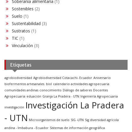
Soberanía alimentaria
(1)
Sostenibles
(2)
Suelo
(1)
Sustentabilidad
(3)
Sustratos
(1)
TIC
(1)
Vinculación
(3)
Etiquetas
agrobiodiversidad
Agrobiodiversidad Cotacachi- Ecuador
Aniversario
biofermentos artesanales. biol
calendario actividades agropecuaria
comunidades andinas
conocimiento
Diálogo de saberes
Docentes
Agropecuaria
eduación
Granja La Pradera - UTN
Ingeniería Agropecuaria
Investigación La Pradera
investigación
- UTN
Microorganismos de suelo
SIG -UTN
Sig diversidad agrícola
andina - Imbabura - Ecuador
Sistemas de información geográfica