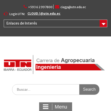
Skip
+593 6 2 997800
ciagp@utn.edu.ec
to
content
CLOUD /@utn.edu.ec
Login UTN:
Enlaces de Interés
Search
for:
Menu