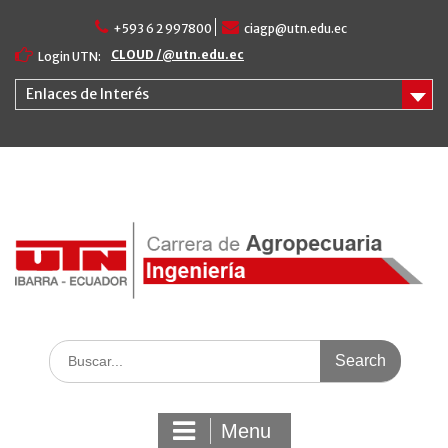
Skip
+593 6 2 997800
ciagp@utn.edu.ec
to
content
CLOUD /@utn.edu.ec
Login UTN:
Enlaces de Interés
Search
for:
Menu