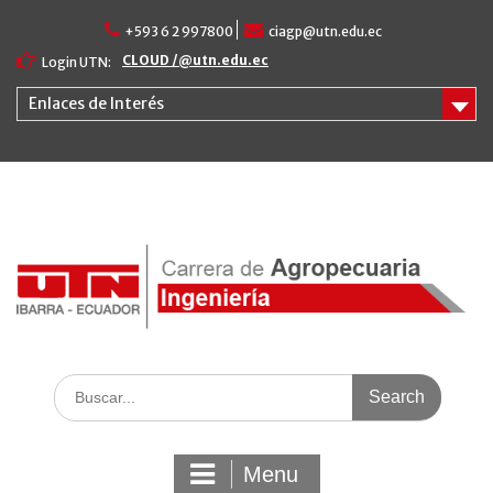
Skip
+593 6 2 997800
ciagp@utn.edu.ec
to
content
CLOUD /@utn.edu.ec
Login UTN:
Enlaces de Interés
Search
for:
Menu